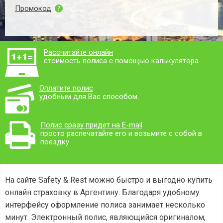
Промокод
Рассчитайте онлайн
стоимость полиса с помощью калькулятора.
Оплатите полис
удобным для Вас способом.
Полис сразу придет на E-mail
просто распечатайте его и возьмите с собой в
поездку.
На сайте Safety & Rest можно быстро и выгодно купить
онлайн страховку в Аргентину. Благодаря удобному
интерфейсу оформление полиса занимает несколько
минут. Электронный полис, являющийся оригиналом,