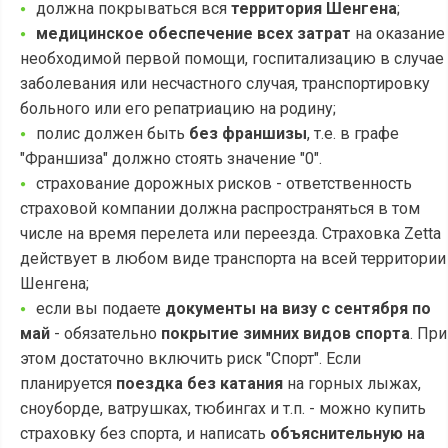
должна покрываться вся
территория Шенгена
;
медицинское обеспечение всех затрат
на оказание
необходимой первой помощи, госпитализацию в случае
заболевания или несчастного случая, транспортировку
больного или его репатриацию на родину;
полис должен быть
без франшизы
, т.е. в графе
"Франшиза" должно стоять значение "0".
страхование дорожных рисков - ответственность
страховой компании должна распространяться в том
числе на время перелета или переезда. Страховка Zetta
действует в любом виде транспорта на всей территории
Шенгена;
если вы подаете
документы на визу с сентября по
май
- обязательно
покрытие зимних видов спорта
. При
этом достаточно включить риск "Спорт". Если
планируется
поездка без катания
на горных лыжах,
сноуборде, ватрушках, тюбингах и т.п. - можно купить
страховку без спорта, и написать
объяснительную на