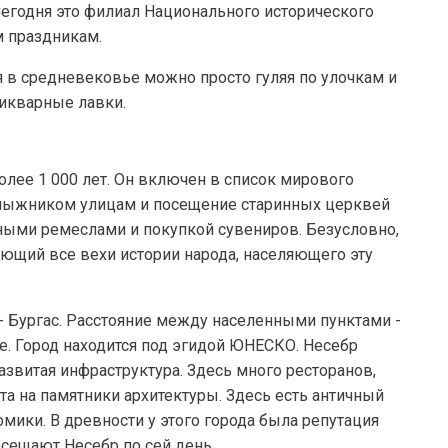
Сегодня это филиал Национального исторического
 праздникам.
я в средневековье можно просто гуляя по улочкам и
икварные лавки.
олее 1 000 лет. Он включен в список мирового
улыжником улицам и посещение старинных церквей
ными ремеслами и покупкой сувениров. Безусловно,
ющий все вехи истории народа, населяющего эту
 Бургас. Расстояние между населенными пунктами -
ве. Город находится под эгидой ЮНЕСКО. Несебр
развитая инфраструктура. Здесь много ресторанов,
гата на памятники архитектуры. Здесь есть античный
омики. В древности у этого города была репутация
сещают Несебр по сей день.