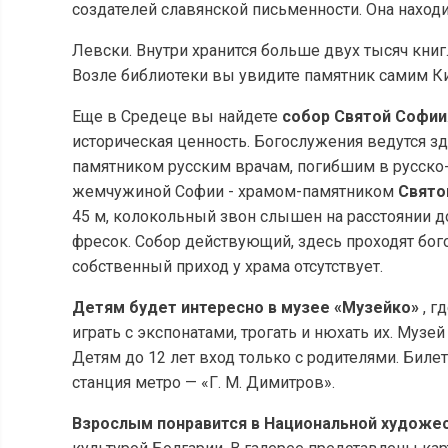
создателей славянской письменности. Она находи
Левски. Внутри хранится больше двух тысяч книг
Возле библиотеки вы увидите памятник самим К
Еще в Средеце вы найдете
собор Святой Софии
историческая ценность. Богослужения ведутся зд
памятником русским врачам, погибшим в русско-
жемчужиной Софии - храмом-памятником
Свято
45 м, колокольный звон слышен на расстоянии до
фресок. Собор действующий, здесь проходят бого
собственный приход у храма отсутствует.
Детям будет интересно в музее «Музейко»
, г
играть с экспонатами, трогать и нюхать их. Музей
Детям до 12 лет вход только с родителями. Билет
станция метро — «Г. М. Димитров».
Взрослым понравится в Национальной художе