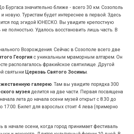
о Бургаса значительно ближе - всего 30 км. Созополь
и новую. Туристам будет интереснее в первой. Здесь
дится под эгидой ЮНЕСКО. Вы увидите крепостную
 не полностью. Удалось восстановить лишь часть. В
онального Возрождения. Сейчас в Созополе всего две
ятого Георгия
с уникальным мраморным алтарем. Он
есте располагалось фракийское святилище. Другой
ой святыни
Церковь Святого Зосимы
.
ожественную галерею
. Там вы увидите порядка 300
ского музея
делится на две части. Первая посвящена
начала лета до начала осени музей открыт с 8.30 до
до 17.00. Билет для взрослых стоит 4 лева (примерно
 в начале осени, когда город принимает фестиваль
зыки и искусств. Длится культурный форум 10 дней. В