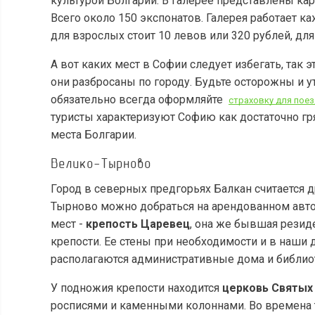
культурой Болгарии. В галерее представлены ка
Всего около 150 экспонатов. Галерея работает к
для взрослых стоит 10 левов или 320 рублей, для
А вот каких мест в Софии следует избегать, так 
они разбросаны по городу. Будьте осторожны и у
обязательно всегда оформляйте
страховку для пое
туристы характеризуют Софию как достаточно гр
места Болгарии.
Велико-Тырново
Город в северных предгорьях Балкан считается 
Тырново можно добраться на арендованном авто з
мест -
крепость Царевец
, она же бывшая резиде
крепости. Ее стены при необходимости и в наши 
располагаются административные дома и библио
У подножия крепости находится
церковь Святых
росписями и каменными колоннами. Во времена т