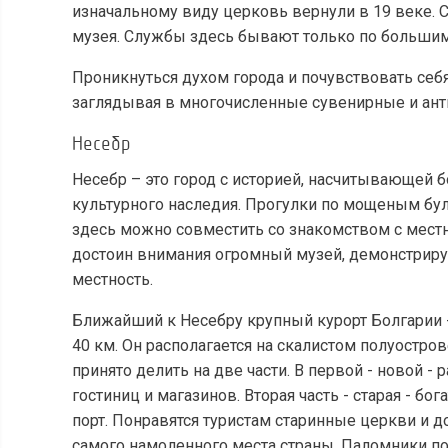
изначальному виду церковь вернули в 19 веке. 
музея. Службы здесь бывают только по большим
Проникнуться духом города и почувствовать себ
заглядывая в многочисленные сувенирные и ант
Несебр
Несебр – это город с историей, насчитывающей б
культурного наследия. Прогулки по мощеным б
здесь можно совместить со знакомством с мест
достоин внимания огромный музей, демонстриру
местность.
Ближайший к Несебру крупный курорт Болгарии -
40 км. Он располагается на скалистом полуостро
принято делить на две части. В первой - новой - 
гостиниц и магазинов. Вторая часть - старая - бо
порт. Понравятся туристам старинные церкви и д
самого намоленного места страны. Паломники по