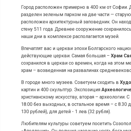
Город расположен примерно в 400 км от Софии. Д
разделен зеленым парком на две части — старую 
расположен архитектурный заповедник. Он нахо
стену 511 года. Древнее сооружение сохранилось
наши дни в комплексе располагается музей.
Впечатлят вас и церкви эпохи Болгарского наци
действующие церкви. Самая большая –
Храм Св
сохранился в церкви со времен, когда на этом м
храм – возведенная на развалинах средневеков
В городе много музеев. Советуем сходить в
Худ
картин и 400 скульптур. Экспозиция
Археологиче
христианскому искусству, вторая – археологии. С 
18.00 без выходных, в остальное время – с 8.30 
130 рублей), для детей - 1 лев (32 рубля).
Любителям культуры советуем посетить Созополь
«Аполлония». Он получил название честь бога му