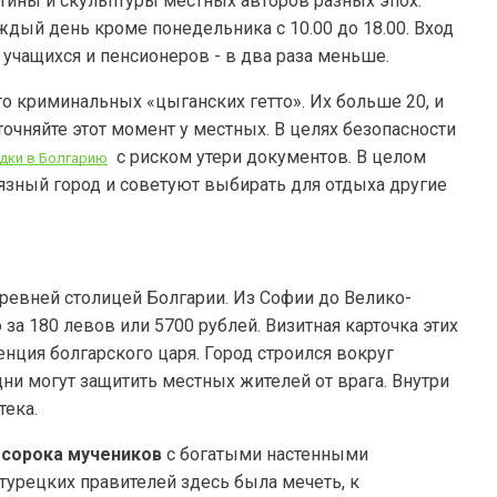
ртины и скульптуры местных авторов разных эпох.
аждый день кроме понедельника с 10.00 до 18.00. Вход
 учащихся и пенсионеров - в два раза меньше.
это криминальных «цыганских гетто». Их больше 20, и
точняйте этот момент у местных. В целях безопасности
с риском утери документов. В целом
здки в Болгарию
язный город и советуют выбирать для отдыха другие
древней столицей Болгарии. Из Софии до Велико-
а 180 левов или 5700 рублей. Визитная карточка этих
нция болгарского царя. Город строился вокруг
дни могут защитить местных жителей от врага. Внутри
тека.
 сорока мучеников
с богатыми настенными
урецких правителей здесь была мечеть, к