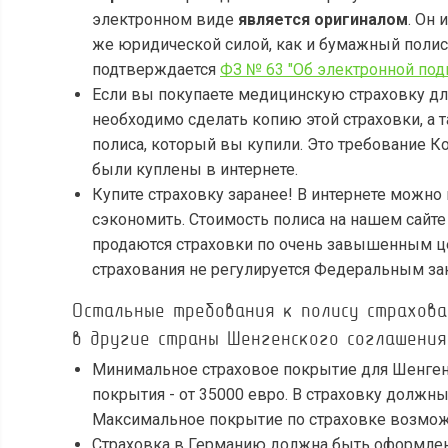
электронном виде
является оригиналом
. Он 
же юридической силой, как и бумажный полис,
подтверждается
ФЗ № 63 "Об электронной подпи
Если вы покупаете медицинскую страховку дл
необходимо сделать копию этой страховки, а т
полиса, который вы купили. Это требование 
были куплены в интернете.
Купите страховку заранее! В интернете можно
сэкономить. Стоимость полиса на нашем сайте
продаются страховки по очень завышенным це
страхования не регулируется Федеральным за
Остальные требования к полису страхова
в другие страны Шенгенского соглашения
Минимальное страховое покрытие для Шенген
покрытия - от 35000 евро. В страховку должн
Максимальное покрытие по страховке возмож
Страховка в Германию должна быть оформле