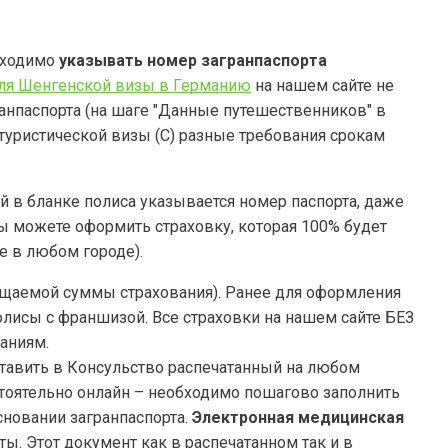
бходимо
указывать номер загранпаспорта
ля Шенгенской визы в Германию
на нашем сайте не
ранпаспорта (на шаге "Данные путешественников" в
 туристической визы (C) разные требования срокам
й в бланке полиса указывается номер паспорта, даже
вы можете оформить страховку, которая 100% будет
е в любом городе).
щаемой суммы страхования). Ранее для оформления
исы с франшизой. Все страховки на нашем сайте БЕЗ
аниям.
ставить в Консульство распечатанный на любом
стоятельно онлайн – необходимо пошагово заполнить
новании загранпаспорта.
Электронная медицинская
аты. Этот документ как в распечатанном так и в