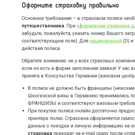
Оформите страховку правильно
Основное требование – в страховом полисе нео
путешественника
. При
оформлении страховки д
забудьте, пожалуйста, указать номер Вашего заг
соответствующем поле). Для
национальной
(D) и
действия полиса.
Обратите внимание: не у всех страховых компани
если он есть в форме заполнения заявки! У нас 
принята в Консульстве Германии (визовом центр
В полисе не должно быть франшизы (невозме
Шенгенской визы в Германию принимались пол
ФРАНШИЗЫ и соответствуют визовым требов
При покупке полиса онлайн достаточно предо
принтере полис. Страховка оформляется само
данные о поездке и личную информацию на ос
страховка
приходит на e-mail сразу после опл