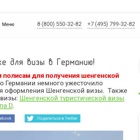
8 (800) 550-32-82
+7 (495) 799-32-82
Меню
е для визы в Германию!
м полисам для получения шенгенской
о Германии немного ужесточило
ля оформления Шенгенской визы. Также
 визы:
Шенгенской туристической визы
па D
.
cebook
Поделиться в Twitter