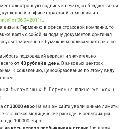
имеет электронную подпись и печать, и обладает такой
 купленный в офисе страховой компании, что
си" от 06.04.2011г.
.
я визы в Германию в офисе страховой компании, то
акже взять с собой на подачу документов оригинал
Консульства именно к бумажным полисам, которые не
 выбрать подходящий вариант и значительно
 всего
от 40 рублей в день
. В визовых центрах
нам. К сожалению, ценообразование по этому виду
коном.
ния выезжающих в Германию такие же, как и
:
а от
30000 евро
На нашем сайте увеличенные лимиты
ы включаться медицинские расходы и репатриация.
но до 100000 евро.
на
на весь период пребывания в стране
(по датам