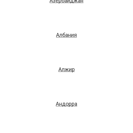
Азербайджан
Албания
Алжир
Андорра