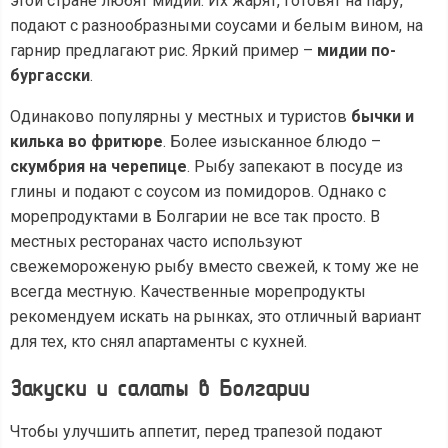
этой стране любят мидии. Их жарят, готовят на пару,
подают с разнообразными соусами и белым вином, на
гарнир предлагают рис. Яркий пример –
мидии по-
бургасски
.
Одинаково популярны у местных и туристов
бычки и
килька во фритюре
. Более изысканное блюдо –
скумбрия на черепице
. Рыбу запекают в посуде из
глины и подают с соусом из помидоров. Однако с
морепродуктами в Болгарии не все так просто. В
местных ресторанах часто используют
свежемороженую рыбу вместо свежей, к тому же не
всегда местную. Качественные морепродукты
рекомендуем искать на рынках, это отличный вариант
для тех, кто снял апартаменты с кухней.
Закуски и салаты в Болгарии
Чтобы улучшить аппетит, перед трапезой подают