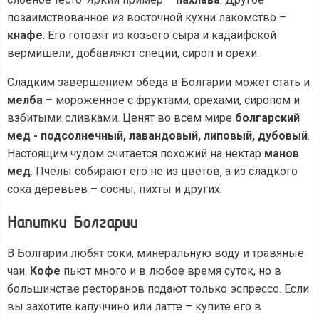
позаимствованное из восточной кухни лакомство –
кнафе
. Его готовят из козьего сыра и кадаифской
вермишели, добавляют специи, сироп и орехи.
Сладким завершением обеда в Болгарии может стать и
мелба
– мороженное с фруктами, орехами, сиропом и
взбитыми сливками. Ценят во всем мире
болгарский
мед - подсолнечный, лавандовый, липовый, дубовый
.
Настоящим чудом считается похожий на нектар
манов
мед
. Пчелы собирают его не из цветов, а из сладкого
сока деревьев – сосны, пихты и других.
Напитки Болгарии
В Болгарии любят соки, минеральную воду и травяные
чаи.
Кофе
пьют много и в любое время суток, но в
большинстве ресторанов подают только эспрессо. Если
вы захотите капуччино или латте – купите его в