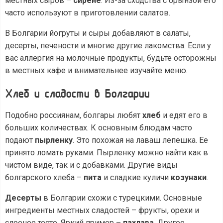
местных сыров –
сирене
. Из-за сходства с брынзой его
часто используют в приготовлении салатов.
В Болгарии йогруты и сыры добавляют в салаты,
десерты, печености и многие другие лакомства. Если у
вас аллергия на молочные продукты, будьте осторожны
в местных кафе и внимательнее изучайте меню.
Хлеб и сладости в Болгарии
Подобно россиянам, болгары любят
хлеб
и едят его в
больших количествах. К основным блюдам часто
подают
пырленку
. Это похожая на лаваш лепешка. Ее
принято ломать руками. Пырленку можно найти как в
чистом виде, так и с добавками. Другие виды
болгарского хлеба –
пита
и сладкие куличи
козунаки
.
Десерты
в Болгарии схожи с турецкими. Основные
ингредиенты местных сладостей – фрукты, орехи и
слоеное тесто. Яркий пример –
пахлава
. Другое