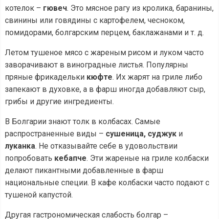
котелок –
гювеч
. Это мясное рагу из кролика, баранины,
свинины или говядины с картофелем, чесноком,
помидорами, болгарским перцем, баклажанами и т. д.
Летом тушеное мясо с жареным рисом и луком часто
заворачивают в виноградные листья. Популярны
пряные фрикадельки
кюфте
. Их жарят на гриле либо
запекают в духовке, а в фарш иногда добавляют сыр,
грибы и другие ингредиенты.
В Болгарии знают толк в колбасах. Самые
распространенные виды –
сушеница, суджук
и
луканка
. Не отказывайте себе в удовольствии
попробовать
кебапче
. Эти жареные на гриле колбаски
делают пикантными добавленные в фарш
национальные специи. В кафе колбаски часто подают с
тушеной капустой.
Другая гастрономическая слабость болгар –