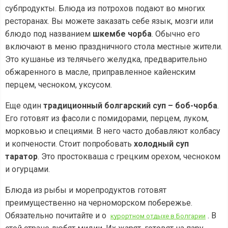
субпродукты. Блюда из потрохов подают во многих
ресторанах. Вы можете заказать себе язык, мозги или
блюдо под названием
шкембе чорба
. Обычно его
включают в меню праздничного стола местные жители.
Это кушанье из телячьего желудка, предварительно
обжаренного в масле, приправленное кайенским
перцем, чесноком, уксусом.
Еще один
традиционный болгарский суп – боб-чорба
.
Его готовят из фасоли с помидорами, перцем, луком,
морковью и специями. В него часто добавляют колбасу
и копчености. Стоит попробовать
холодный суп
таратор
. Это простокваша с грецким орехом, чесноком
и огурцами.
Блюда из рыбы и морепродуктов готовят
преимущественно на черноморском побережье.
Обязательно почитайте и о
. В
курортном отдыхе в Болгарии