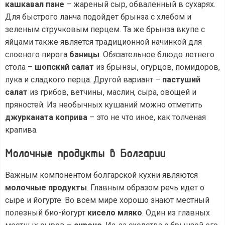
кашкавал пане
– жареный сыр, обваленный в сухарях.
Для быстрого ланча подойдет брынза с хлебом и
зеленым стручковым перцем. Та же брынза вкупе с
яйцами также является традиционной начинкой для
слоеного пирога
баницы
. Обязательное блюдо летнего
стола –
шопский салат
из брынзы, огурцов, помидоров,
лука и сладкого перца. Другой вариант –
пастуший
салат
из грибов, ветчины, маслин, сыра, овощей и
пряностей. Из необычных кушаний можно отметить
джурканата коприва
– это не что иное, как толченая
крапива.
Молочные продукты в Болгарии
Важным компонентом болгарской кухни являются
молочные продукты
. Главным образом речь идет о
сыре и йогурте. Во всем мире хорошо знают местный
полезный био-йогурт
кисело мляко
. Один из главных