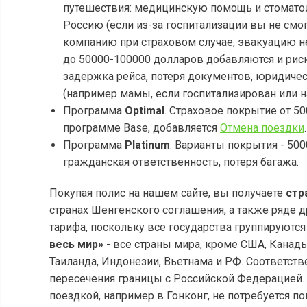
путешествия: медицинскую помощь и стоматол
Россию (если из-за госпитализации вы не смог
компанию при страховом случае, эвакуацию н
до 50000-100000 долларов добавляются и риск
задержка рейса, потеря документов, юридиче
(например мамы, если госпитализирован или н
Программа
Optimal
. Страховое покрытие от 50
программе Base, добавляется
Отмена поездки
.
Программа
Platinum
. Варианты покрытия - 50
гражданская ответственность, потеря багажа.
Покупая полис на нашем сайте, вы получаете
стр
странах Шенгенского соглашения, а также ряде д
тарифа, поскольку все государства группируются
весь мир»
- все страны мира, кроме США, Канады,
Таиланда, Индонезии, Вьетнама и РФ. Соответств
пересечения границы с Российской Федерацией. И
поездкой, например в Гонконг, не потребуется п